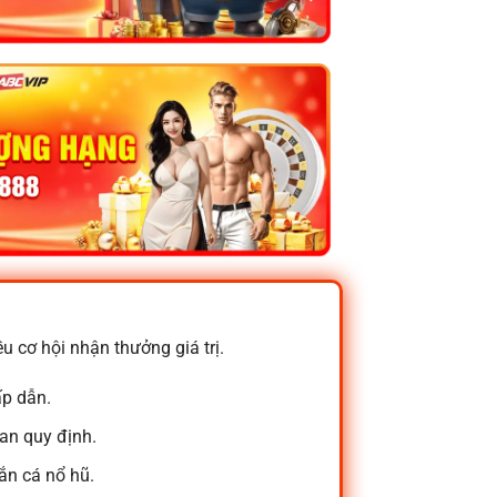
 Dách và Poker. Công nghệ mô phỏng hiện
ngày, tạo nên bầu không khí cạnh tranh
ích cực.
àn trực tuyến được phát sóng liên tục,
ung uy tín góp phần nâng cao trải nghiệm,
ược tiếp nhận và xử lý chỉ trong khoảng
ại trải nghiệm liền mạch cho anh em bet
 cơ hội nhận thưởng giá trị.
 và eSports. Những kèo phổ biến gồm kèo
ong các sự kiện lớn, tạo nên không khí sôi
ấp dẫn.
ng hiện sở hữu hơn 500 lựa chọn thuộc
an quy định.
rải nghiệm hấp dẫn thay vì lặp lại những
ắn cá nổ hũ.