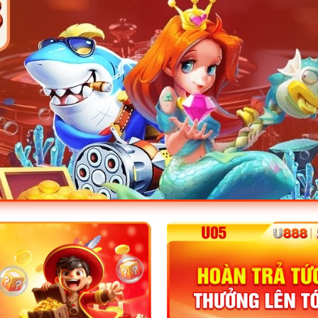
động 24/7, sẵn sàng tiếp nhận yêu cầu và phản hồi nhanh chóng
 hiệu từng bước mở rộng quy mô và nâng cao chất lượng dịch vụ
Khám phá đại dương bắn cá với hệ thống vũ khí đa cấp độ