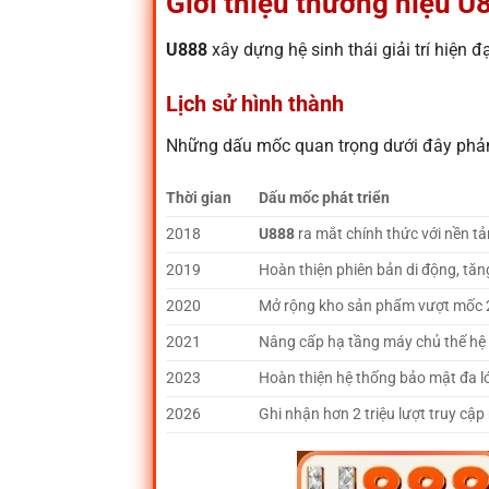
Giới thiệu thương hiệu U
U888
xây dựng hệ sinh thái giải trí hiện 
Lịch sử hình thành
Những dấu mốc quan trọng dưới đây phản 
Thời gian
Dấu mốc phát triển
2018
U888
ra mắt chính thức với nền tả
2019
Hoàn thiện phiên bản di động, tăn
2020
Mở rộng kho sản phẩm vượt mốc 200
2021
Nâng cấp hạ tầng máy chủ thế hệ m
2023
Hoàn thiện hệ thống bảo mật đa l
2026
Ghi nhận hơn 2 triệu lượt truy cậ