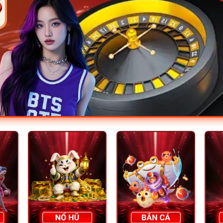
Tổng quan về lịch sử hình thành nên thương hiệu U888