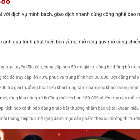
888
đại với dịch vụ minh bạch, giao dịch nhanh cùng công nghệ bảo mậ
ánh quá trình phát triển bền vững, mở rộng quy mô cùng chiến
ng trực tuyến đầu tiên, cung cấp hơn 50 trò giải trí cùng hệ thống hỗ trợ 
g tốc độ truy cập lên 40%, phục vụ trung bình hơn 30.000 lượt đăng nhập
 trò giải trí, đồng thời triển khai trung tâm chăm sóc khách hàng hoạt
ới, tăng khả năng xử lý đồng thời lên hơn 150.000 phiên truy cập mỗi n
ớp, tích hợp cảnh báo đăng nhập bất thường nhằm bảo vệ tài khoản hiệu
p mỗi tháng, tiếp tục mở rộng danh mục sản phẩm theo xu hướng thị trườ