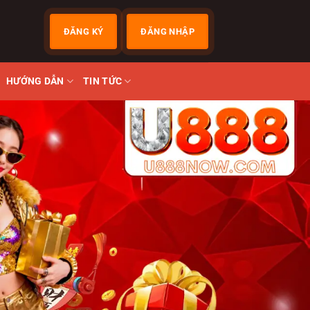
ĐĂNG KÝ
ĐĂNG NHẬP
HƯỚNG DẪN
TIN TỨC