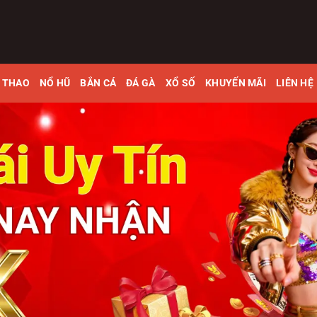
 THAO
NỔ HŨ
BẮN CÁ
ĐÁ GÀ
XỔ SỐ
KHUYẾN MÃI
LIÊN HỆ