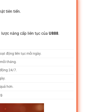
t tiên tiến.
 lược nâng cấp liên tục của
U888
.
hoạt động liên tục mỗi ngày.
 mỗi tháng.
 động 24/7.
gày.
 quả hơn.
ng.