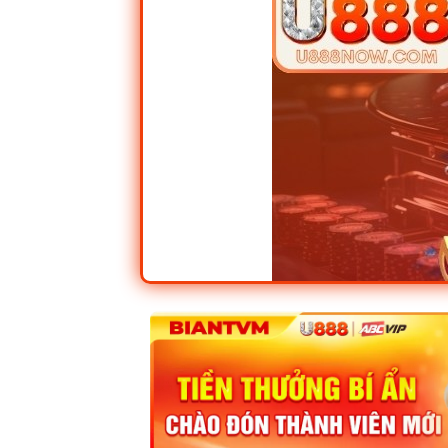
Hệ thống
U888
hỗ trợ trực tuyến hoạt 
Hơn 8 năm phát triển liên tục, thương