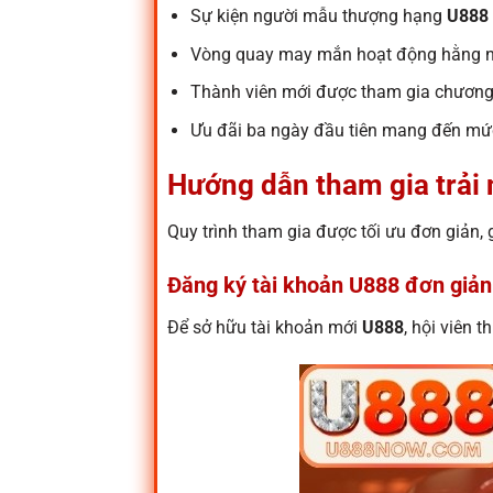
Sự kiện người mẫu thượng hạng
U888
Khu xổ số
U888
tích hợp nhiều hình thức
Chương trình thưởng dày đặc q
cơ hội trải nghiệm linh hoạt. Hơn 15.000
Vòng quay may mắn hoạt động hằng ngà
bố kết quả rõ ràng và trực quan.
Một trong những điểm thu hút nổi bật củ
Thành viên mới được tham gia chương t
trả định kỳ đến vòng quay may mắn đều đ
Ưu đãi ba ngày đầu tiên mang đến mức
quyền lợi hấp dẫn phù hợp với nhu cầu trả
Hướng dẫn tham gia trải 
Công nghệ bảo vệ tài khoản nhiề
Yếu tố an toàn luôn được
U888
ưu tiên hà
Quy trình tham gia được tối ưu đơn giản, 
tải, kết hợp cảnh báo đăng nhập bất thườn
an tâm hơn trong quá trình sử dụng tài k
Đăng ký tài khoản U888 đơn giản
Để sở hữu tài khoản mới
U888
, hội viên 