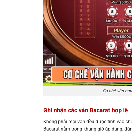
Cơ chế vận hàn
Ghi nhận các ván Bacarat hợp lệ
Không phải mọi ván đều được tính vào chư
Bacarat nằm trong khung giờ áp dụng, đúng