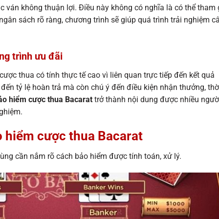
c ván không thuận lợi. Điều này không có nghĩa là có thể tham 
 ngân sách rõ ràng, chương trình sẽ giúp quá trình trải nghiệm c
g trình ưu đãi
ược thua có tính thực tế cao vì liên quan trực tiếp đến kết quả
ến tỷ lệ hoàn trả mà còn chú ý đến điều kiện nhận thưởng, thờ
ảo hiểm cược thua Bacarat
trở thành nội dung được nhiều ngườ
nghiệm.
o hiểm cược thua Bacarat
dùng cần nắm rõ cách bảo hiểm được tính toán, xử lý.