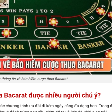
ộ thông tin về bảo hiểm cược thua Bacarat
a Bacarat được nhiều người chú ý?
các chương trình ưu đãi đi kèm ngày càng đa dạng hơn. Trong đ