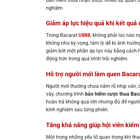
bảo hiểm thua nhận được nhiều sự quan tâm
nghiệm.
Giảm áp lực hiệu quả khi kết quả 
Trong Bacarat
U888
, không phải lúc nào 
không như kỳ vọng, tâm lý dễ bị ảnh hưởng
giảm bớt một phần áp lực này bằng cách ho
động hơn trong quá trình trải nghiệm.
Hỗ trợ người mới làm quen Bacar
Người mới thường chưa nắm rõ nhịp ván, 
vậy, chương trình
bảo hiểm cược thua Bac
hoàn trả không quá lớn nhưng đủ để người 
kinh nghiệm sau từng phiên.
Tăng khả năng giúp hội viên kiểm
Một trong những yếu tố quan trọng khi tha