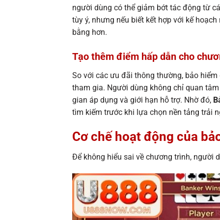
người dùng có thể giảm bớt tác động từ cá
tùy ý, nhưng nếu biết kết hợp với kế hoạch
bằng hơn.
Tạo thêm điểm hấp dẫn cho chươn
So với các ưu đãi thông thường, bảo hiểm c
tham gia. Người dùng không chỉ quan tâm đ
gian áp dụng và giới hạn hỗ trợ. Nhờ đó,
B
tìm kiếm trước khi lựa chọn nền tảng trải 
Cơ chế hoạt động của bả
Để không hiểu sai về chương trình, người 