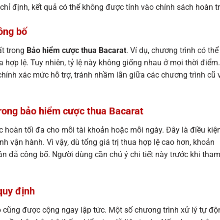
chỉ định, kết quả có thể không được tính vào chính sách hoàn tr
công bố
ất trong
Bảo hiểm cược thua Bacarat
. Ví dụ, chương trình có thể
hua hợp lệ. Tuy nhiên, tỷ lệ này không giống nhau ở mọi thời điểm.
hính xác mức hỗ trợ, tránh nhầm lẫn giữa các chương trình cũ 
 trong bảo hiểm cược thua Bacarat
 hoàn tối đa cho mỗi tài khoản hoặc mỗi ngày. Đây là điều kiệ
 vận hành. Vì vậy, dù tổng giá trị thua hợp lệ cao hơn, khoản
rần đã công bố. Người dùng cần chú ý chi tiết này trước khi tha
quy định
 cũng được cộng ngay lập tức. Một số chương trình xử lý tự độ