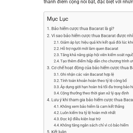
thành điểm cộng nổi bật, đặc biệt với nhữn
Mục Lục
Bảo hiểm cược thua Bacarat là gì?
Vì sao bảo hiểm cược thua Bacarat được nhi
Giảm áp lực hiệu quả khi kết quả đôi lúc kh
Hỗ trợ người mới làm quen Bacarat
Tăng khả năng giúp hội viên kiểm soát ngu
Tạo thêm điểm hấp dẫn cho chương trình ư
Cơ chế hoạt động của bảo hiểm cược thua B
Ghi nhận các ván Bacarat hợp lệ
Tính toán khoản hoàn theo tỷ lệ công bố
Áp dụng giới hạn hoàn trả tối đa trong bảo
Cộng thưởng theo thời gian xử lý quy định
Lưu ý khi tham gia bảo hiểm cược thua Baca
Không xem bảo hiểm là cam kết thắng
Luôn kiểm tra tỷ lệ hoàn mới nhất
Đọc kỹ điều kiện loại trừ
Không tăng ngân sách chỉ vì có bảo hiểm
Kết luận