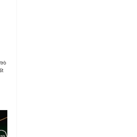
trò
ất