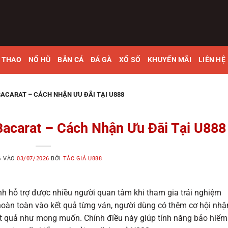
 THAO
NỔ HŨ
BẮN CÁ
ĐÁ GÀ
XỔ SỐ
KHUYẾN MÃI
LIÊN HỆ
ACARAT – CÁCH NHẬN ƯU ĐÃI TẠI U888
acarat – Cách Nhận Ưu Đãi Tại U888
G VÀO
03/07/2026
BỞI
TÁC GIẢ U888
nh hỗ trợ được nhiều người quan tâm khi tham gia trải nghiệm
 hoàn toàn vào kết quả từng ván, người dùng có thêm cơ hội nhậ
kết quả như mong muốn. Chính điều này giúp tính năng bảo hiểm 