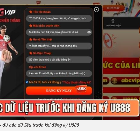
 đủ các dữ liệu trước khi đăng ký U888