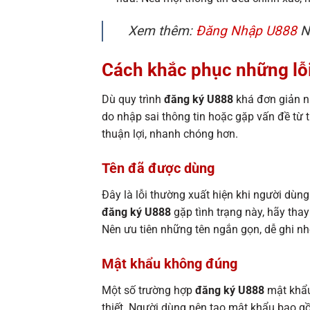
Xem thêm:
Đăng Nhập U888
Nh
Cách khắc phục những lỗ
Dù quy trình
đăng ký U888
khá đơn giản n
do nhập sai thông tin hoặc gặp vấn đề từ th
thuận lợi, nhanh chóng hơn.
Tên đã được dùng
Đây là lỗi thường xuất hiện khi người dùn
đăng ký U888
gặp tình trạng này, hãy tha
Nên ưu tiên những tên ngắn gọn, dễ ghi 
Mật khẩu không đúng
Một số trường hợp
đăng ký U888
mật khẩu
thiết. Người dùng nên tạo mật khẩu bao gồ