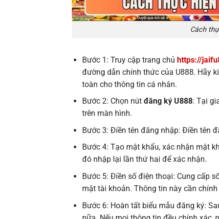
Cách thự
Bước 1: Truy cập trang chủ
https://jai
đường dẫn chính thức của U888. Hãy kiể
toàn cho thông tin cá nhân.
Bước 2: Chọn nút
đăng ký U888
: Tại g
trên màn hình.
Bước 3: Điền tên đăng nhập: Điền tên
Bước 4: Tạo mật khẩu, xác nhận mật kh
đó nhập lại lần thứ hai để xác nhận.
Bước 5: Điền số điện thoại: Cung cấp s
mật tài khoản. Thông tin này cần chín
Bước 6: Hoàn tất biểu mẫu đăng ký: Sau 
nữa. Nếu mọi thông tin đều chính xác, n