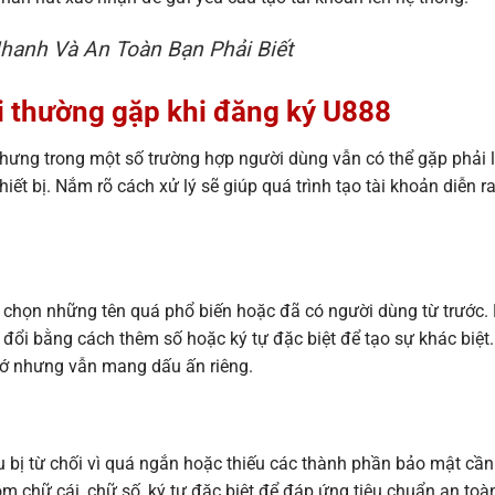
anh Và An Toàn Bạn Phải Biết
i thường gặp khi đăng ký U888
hưng trong một số trường hợp người dùng vẫn có thể gặp phải l
iết bị. Nắm rõ cách xử lý sẽ giúp quá trình tạo tài khoản diễn r
g chọn những tên quá phổ biến hoặc đã có người dùng từ trước. 
y đổi bằng cách thêm số hoặc ký tự đặc biệt để tạo sự khác biệt.
nhớ nhưng vẫn mang dấu ấn riêng.
 bị từ chối vì quá ngắn hoặc thiếu các thành phần bảo mật cần
m chữ cái, chữ số, ký tự đặc biệt để đáp ứng tiêu chuẩn an toà