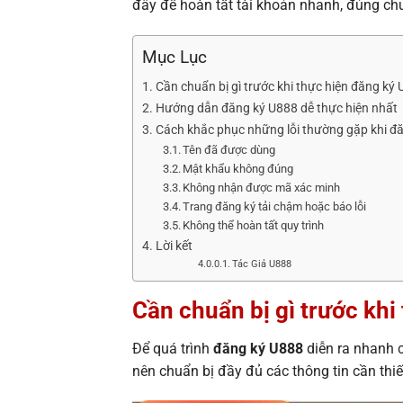
đây để hoàn tất tài khoản nhanh, đúng ch
Mục Lục
Cần chuẩn bị gì trước khi thực hiện đăng ký
Hướng dẫn đăng ký U888 dễ thực hiện nhất
Cách khắc phục những lỗi thường gặp khi đ
Tên đã được dùng
Mật khẩu không đúng
Không nhận được mã xác minh
Trang đăng ký tải chậm hoặc báo lỗi
Không thể hoàn tất quy trình
Lời kết
Tác Giả U888
Cần chuẩn bị gì trước kh
Để quá trình
đăng ký U888
diễn ra nhanh 
nên chuẩn bị đầy đủ các thông tin cần thiế