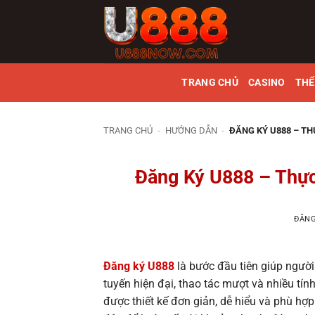
Bỏ
qua
nội
dung
TRANG CHỦ
CASINO
THỂ
TRANG CHỦ
-
HƯỚNG DẪN
-
ĐĂNG KÝ U888 – T
Đăng Ký U888 – Thự
ĐĂN
Đăng ký U888
là bước đầu tiên giúp người 
tuyến hiện đại, thao tác mượt và nhiều tính 
được thiết kế đơn giản, dễ hiểu và phù hợ