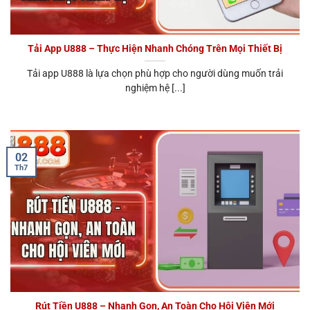
Tải App U888 – Thực Hiện Nhanh Chóng Trên Mọi Thiết Bị
Tải app U888 là lựa chọn phù hợp cho người dùng muốn trải
nghiệm hệ [...]
02
Th7
Rút Tiền U888 – Nhanh Gọn, An Toàn Cho Hội Viên Mới