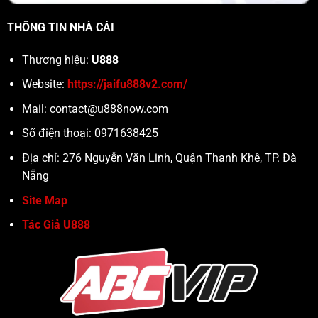
THÔNG TIN NHÀ CÁI
Thương hiệu:
U888
Website:
https://jaifu888v2.com/
Mail:
contact@u888now.com
Số điện thoại: 0
971638425
Địa chỉ:
276 Nguyễn Văn Linh, Quận Thanh Khê, TP. Đà
Nẵng
Site Map
Tác Giả U888