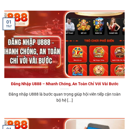
01
Th7
Đăng Nhập U888 – Nhanh Chóng, An Toàn Chỉ Với Vài Bước
Đăng nhập U888 là bước quan trọng giúp hội viên tiếp cận toàn
bộ hệ [...]