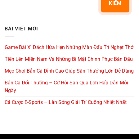
KIẾM
BÀI VIẾT MỚI
Game Bài Xì Dách Hứa Hẹn Những Màn Đấu Trí Nghẹt Thở
Tiến Lên Miền Nam Và Những Bí Mật Chinh Phục Bàn Đấu
Mẹo Chơi Bắn Cá Đỉnh Cao Giúp Săn Thưởng Lớn Dễ Dàng
Bắn Cá Đổi Thưởng – Cơ Hội Săn Quà Lớn Hấp Dẫn Mỗi
Ngày
Cá Cược E-Sports – Làn Sóng Giải Trí Cuồng Nhiệt Nhất