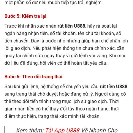
một phần số dư nếu muốn tiếp tục trải nghiệm.
Bước 5: Kiểm tra lại
Trước khi nhấn xác nhận
rút tiền U888
, hãy rà soát lại
ngân hàng nhận tiền, số tài khoản, tên chủ tài khoản, số
tiền chuyển. Đây là bước nhỏ nhưng giúp hạn chế phần lớn
lỗi giao dịch. Nếu phát hiện thông tin chưa chính xác, cần
quay lại chỉnh sửa ngay thay vì gửi lệnh vội vàng. Khi mọi
dữ liệu đã đúng, hội viên có thể hoàn tất yêu cầu.
Bước 6: Theo dõi trạng thái
Sau khi gửi lệnh, hệ thống sẽ chuyển yêu cầu
rút tiền U888
sang trạng thái chờ duyệt hoặc đang xử lý. Người dùng có
thể theo dõi tiến trình trong mục lịch sử giao dịch. Thời
gian nhận tiền có thể thay đổi tùy theo ngân hàng, thời
điểm thực hiện, trạng thái xác minh tài khoản.
Xem thêm:
Tải App U888
Về Nhanh Cho