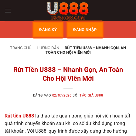
Bỏ
qua
nội
dung
ĐĂNG KÝ
ĐĂNG NHẬP
TRANG CHỦ
-
HƯỚNG DẪN
-
RÚT TIỀN U888 – NHANH GỌN, AN
TOÀN CHO HỘI VIÊN MỚI
Rút Tiền U888 – Nhanh Gọn, An Toàn
Cho Hội Viên Mới
ĐĂNG VÀO
02/07/2026
BỞI
TÁC GIẢ U888
Rút tiền U888
là thao tác quan trọng giúp hội viên hoàn tất
quá trình chuyển khoản sau khi có số dư khả dụng trong
tài khoản. Với U888, quy trình được xây dựng theo hướng