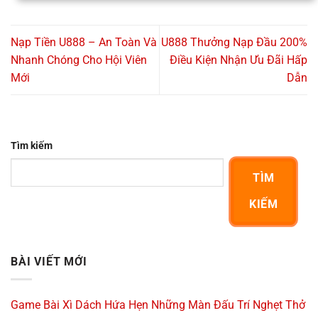
Nạp Tiền U888 – An Toàn Và
U888 Thưởng Nạp Đầu 200%
Nhanh Chóng Cho Hội Viên
Điều Kiện Nhận Ưu Đãi Hấp
Mới
Dẫn
Tìm kiếm
TÌM
KIẾM
BÀI VIẾT MỚI
Game Bài Xì Dách Hứa Hẹn Những Màn Đấu Trí Nghẹt Thở