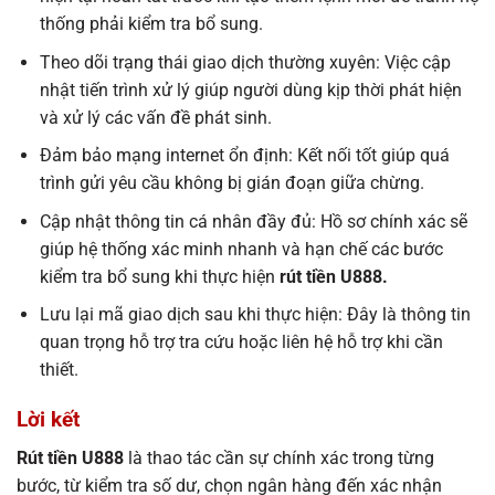
thống phải kiểm tra bổ sung.
Theo dõi trạng thái giao dịch thường xuyên: Việc cập
nhật tiến trình xử lý giúp người dùng kịp thời phát hiện
và xử lý các vấn đề phát sinh.
Đảm bảo mạng internet ổn định: Kết nối tốt giúp quá
trình gửi yêu cầu không bị gián đoạn giữa chừng.
Cập nhật thông tin cá nhân đầy đủ: Hồ sơ chính xác sẽ
giúp hệ thống xác minh nhanh và hạn chế các bước
kiểm tra bổ sung khi thực hiện
rút tiền U888.
Lưu lại mã giao dịch sau khi thực hiện: Đây là thông tin
quan trọng hỗ trợ tra cứu hoặc liên hệ hỗ trợ khi cần
thiết.
Lời kết
Rút tiền U888
là thao tác cần sự chính xác trong từng
bước, từ kiểm tra số dư, chọn ngân hàng đến xác nhận