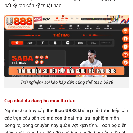
bất kỳ rào cản kỹ thuật nào:
Trải nghiệm soi kèo hấp dẫn cùng thể thao U888
Cập nhật đa dạng bộ môn thi đấu
Người chơi truy cập
thể thao U888
không chỉ được tiếp cận
các trận cầu sân cỏ mà còn thoải mái trải nghiệm môn
bóng rổ, bóng chuyền hay quần vợt kịch tính. Toàn bộ diễn
biến phát sóng trực tiếp đều có bản quyền hình ảnh rõ nét