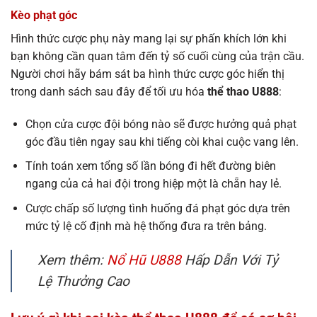
Kèo phạt góc
Hình thức cược phụ này mang lại sự phấn khích lớn khi
bạn không cần quan tâm đến tỷ số cuối cùng của trận cầu.
Người chơi hãy bám sát ba hình thức cược góc hiển thị
trong danh sách sau đây để tối ưu hóa
thể thao U888
:
Chọn cửa cược đội bóng nào sẽ được hưởng quả phạt
góc đầu tiên ngay sau khi tiếng còi khai cuộc vang lên.
Tính toán xem tổng số lần bóng đi hết đường biên
ngang của cả hai đội trong hiệp một là chẵn hay lẻ.
Cược chấp số lượng tình huống đá phạt góc dựa trên
mức tỷ lệ cố định mà hệ thống đưa ra trên bảng.
Xem thêm:
Nổ Hũ U888
Hấp Dẫn Với Tỷ
Lệ Thưởng Cao