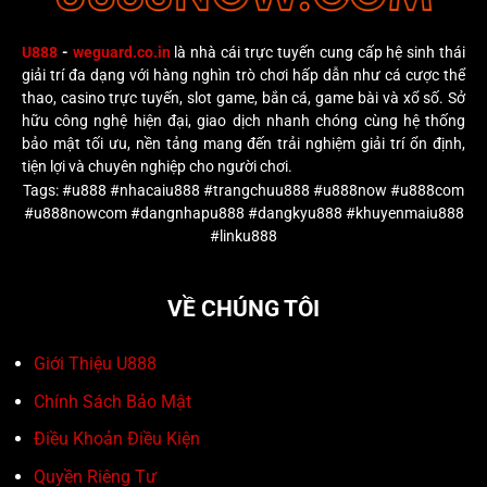
U888
-
weguard.co.in
là nhà cái trực tuyến cung cấp hệ sinh thái
giải trí đa dạng với hàng nghìn trò chơi hấp dẫn như cá cược thể
thao, casino trực tuyến, slot game, bắn cá, game bài và xổ số. Sở
hữu công nghệ hiện đại, giao dịch nhanh chóng cùng hệ thống
bảo mật tối ưu, nền tảng mang đến trải nghiệm giải trí ổn định,
tiện lợi và chuyên nghiệp cho người chơi.
Tags: #u888 #nhacaiu888 #trangchuu888 #u888now #u888com
#u888nowcom #dangnhapu888 #dangkyu888 #khuyenmaiu888
#linku888
VỀ CHÚNG TÔI
Giới Thiệu U888
Chính Sách Bảo Mật
Điều Khoản Điều Kiện
Quyền Riêng Tư