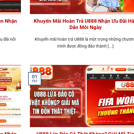
ện Nhận
Khuyến Mãi Hoàn Trả U888 Nhận Ưu Đãi H
Dẫn Mỗi Ngày
 đãi nổi
Khuyến mãi hoàn trả U888 là một trong những chươ
trình được đông đảo thành [...]
01
Th7