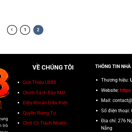
1
2
THÔNG TIN NHÀ 
VỀ CHÚNG TÔI
Thương hiệu:
Giới Thiệu U888
Website:
https
Chính Sách Bảo Mật
Mail:
contact
Điều Khoản Điều Kiện
Số điện thoại: 
Quyền Riêng Tư
cung
Địa chỉ:
276 Ng
Chơi Có Trách Nhiệm
n trò
Nẵng