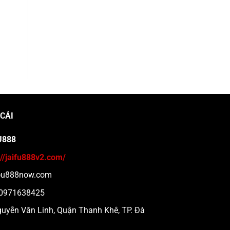
CÁI
U888
://jaifu888v2.com/
@u888now.com
0
971638425
uyễn Văn Linh, Quận Thanh Khê, TP. Đà