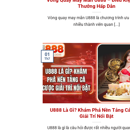
Vòng Quay May Mắn U888 – Điều Ki
Thưởng Hấp Dẫn
Vòng quay may mắn U888 là chương trình ưu 
nhiều thành viên quan [...]
01
Th7
U888 Là Gì? Khám Phá Nền Tảng C
Giải Trí Nổi Bật
U888 là gì là câu hỏi được rất nhiều người qua