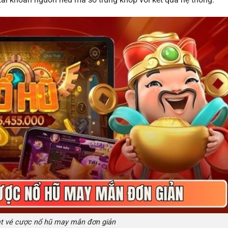
ạt vé cược nổ hũ may mắn đơn giản