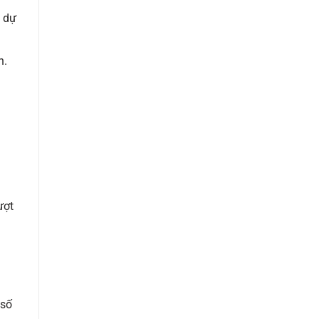
u dự
n.
ượt
 số