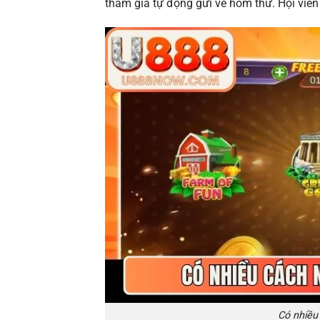
tham gia tự động gửi về hòm thư. Hội viên 
Có nhiều