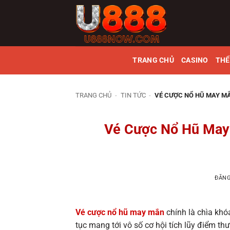
Bỏ
qua
nội
dung
TRANG CHỦ
CASINO
THỂ
TRANG CHỦ
-
TIN TỨC
-
VÉ CƯỢC NỔ HŨ MAY MẮ
Vé Cược Nổ Hũ May 
ĐĂN
Vé cược nổ hũ may mắn
chính là chìa khó
tục mang tới vô số cơ hội tích lũy điểm thưở