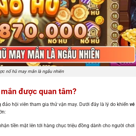
ợc nổ hũ may mắn là ngẫu nhiên
y mắn được quan tâm?
 đảo hội viên tham gia thử vận may. Dưới đây là lý do khiến
vé
ớn:
nhận tiền mặt lên tới hàng chục triệu đồng dành cho người chơi