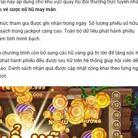
mãi này áp dụng cho khu vực quay hũ đổi thưởng trực tuyến n
ua
vé cược nổ hũ may mắn
.
ng mức tham gia được ghi nhận trong ngày. Số lượng phiếu sở hữu
 sách trúng jackpot càng cao. Toàn bộ dữ liệu phát hành phiếu
ảm tính minh bạch.
chương trình còn bổ sung các hũ vàng giá trị lớn để tăng sức 
hát hành phiếu đều được lưu trữ trên hệ thống giúp hội viên dễ
c nào. Danh sách nhận quà được cập nhật công khai theo từng n
ot .