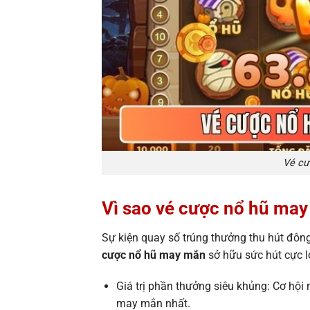
Vé cư
Vì sao vé cược nổ hũ ma
Sự kiện quay số trúng thưởng thu hút đông
cược nổ hũ may mắn
sở hữu sức hút cực l
Giá trị phần thưởng siêu khủng: Cơ hội 
may mắn nhất.