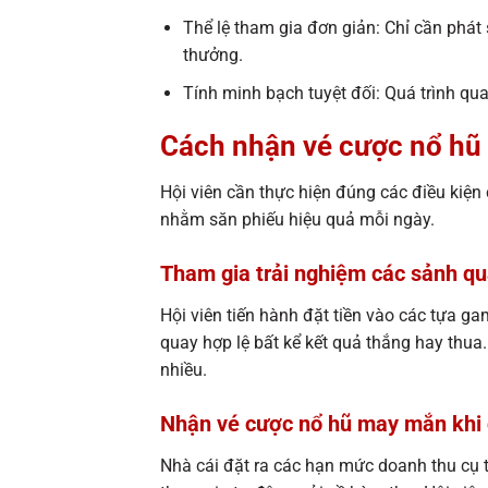
Thể lệ tham gia đơn giản: Chỉ cần phát 
thưởng.
Tính minh bạch tuyệt đối: Quá trình qua
Cách nhận vé cược nổ h
Hội viên cần thực hiện đúng các điều kiện 
nhằm săn phiếu hiệu quả mỗi ngày.
Tham gia trải nghiệm các sảnh qu
Hội viên tiến hành đặt tiền vào các tựa ga
quay hợp lệ bất kể kết quả thắng hay thua
nhiều.
Nhận vé cược nổ hũ may mắn khi 
Nhà cái đặt ra các hạn mức doanh thu cụ 