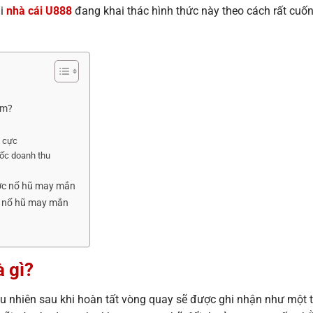
ại
nhà cái U888
đang khai thác hình thức này theo cách rất cuố
âm?
h cực
ốc doanh thu
ược nổ hũ may mắn
c nổ hũ may mắn
 gì?
 nhiên sau khi hoàn tất vòng quay sẽ được ghi nhận như một