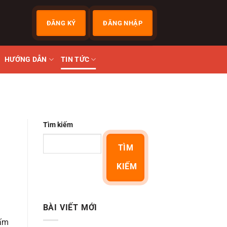
ĐĂNG KÝ
ĐĂNG NHẬP
HƯỚNG DẪN
TIN TỨC
Tìm kiếm
TÌM
KIẾM
BÀI VIẾT MỚI
n
tấm