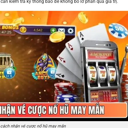
cần kiểm tra kỹ thông báo để không bỏ lỡ phần quà giá trị.
 cách nhận vé cược nổ hũ may mắn