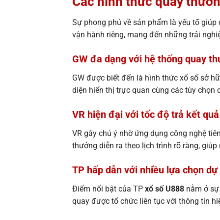
Các hình thức quay thưởng
Sự phong phú về sản phẩm là yếu tố giú
vận hành riêng, mang đến những trải nghiệ
GW đa dạng với hệ thống quay thư
GW được biết đến là hình thức xổ số sở hữ
diện hiển thị trực quan cùng các tùy chọn d
VR hiện đại với tốc độ trả kết qu
VR gây chú ý nhờ ứng dụng công nghệ tiên
thưởng diễn ra theo lịch trình rõ ràng, giú
TP hấp dẫn với nhiều lựa chọn d
Điểm nổi bật của TP
xổ số U888
nằm ở sự 
quay được tổ chức liên tục với thông tin hi