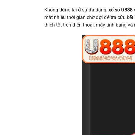
Không dừng lại ở sự đa dạng,
xổ số U888
c
mất nhiều thời gian chờ đợi để tra cứu kế
thích tốt trên điện thoại, máy tính bảng v