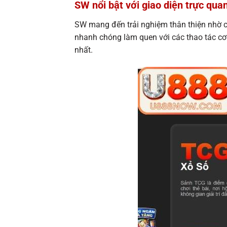
SW nổi bật với giao diện trực qua
SW mang đến trải nghiệm thân thiện nhờ cá
nhanh chóng làm quen với các thao tác cơ
nhất.