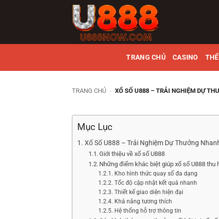
Bỏ
qua
nội
dung
TRANG CHỦ
CASINO
THỂ
TRANG CHỦ
-
XỔ SỐ U888 – TRẢI NGHIỆM DỰ TH
Mục Lục
Xổ Số U888 – Trải Nghiệm Dự Thưởng Nhanh
Giới thiệu về xổ số U888
Những điểm khác biệt giúp xổ số U888 thu 
Kho hình thức quay số đa dạng
Tốc độ cập nhật kết quả nhanh
Thiết kế giao diện hiện đại
Khả năng tương thích
Hệ thống hỗ trợ thông tin