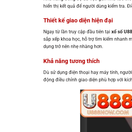
hiển thị kết quả để người dùng kiểm tra. Đi
Thiết kế giao diện hiện đại
Ngay từ lần truy cập đầu tiên tại
xổ số U88
sắp xếp khoa học, hỗ trợ tìm kiếm nhanh m
dụng trở nên nhẹ nhàng hơn.
Khả năng tương thích
Dù sử dụng điện thoại hay máy tính, người
động điều chỉnh giao diện phù hợp với kíc