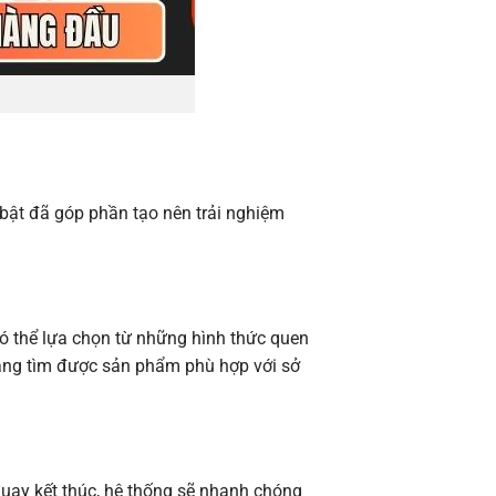
 bật đã góp phần tạo nên trải nghiệm
 thể lựa chọn từ những hình thức quen
dàng tìm được sản phẩm phù hợp với sở
quay kết thúc, hệ thống sẽ nhanh chóng