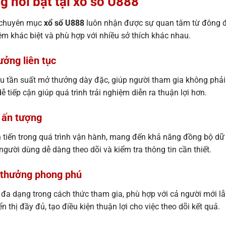
 nổi bật tại xổ số U888
p chuyên mục
xổ số U888
luôn nhận được sự quan tâm từ đông đả
m khác biệt và phù hợp với nhiều sở thích khác nhau.
ởng liên tục
u tần suất mở thưởng dày đặc, giúp người tham gia không phải 
ễ tiếp cận giúp quá trình trải nghiệm diễn ra thuận lợi hơn.
ả ấn tượng
 tiến trong quá trình vận hành, mang đến khả năng đồng bộ dữ 
p người dùng dễ dàng theo dõi và kiểm tra thông tin cần thiết.
ự thưởng phong phú
đa dạng trong cách thức tham gia, phù hợp với cả người mới lẫ
ển thị đầy đủ, tạo điều kiện thuận lợi cho việc theo dõi kết quả.