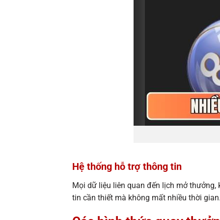
Hệ thống hỗ trợ thông tin
Mọi dữ liệu liên quan đến lịch mở thưởng,
tin cần thiết mà không mất nhiều thời gia