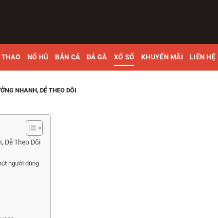
 THAO
NỔ HŨ
BẮN CÁ
ĐÁ GÀ
XỔ SỐ
KHUYẾN MÃI
LIÊN HỆ
ƯỞNG NHANH, DỄ THEO DÕI
, Dễ Theo Dõi
hút người dùng