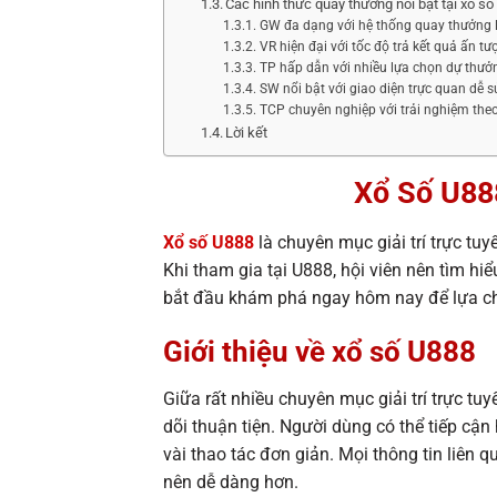
Các hình thức quay thưởng nổi bật tại xổ s
GW đa dạng với hệ thống quay thưởng l
VR hiện đại với tốc độ trả kết quả ấn tư
TP hấp dẫn với nhiều lựa chọn dự thư
SW nổi bật với giao diện trực quan dễ 
TCP chuyên nghiệp với trải nghiệm theo
Lời kết
Xổ Số U88
Xổ số U888
là chuyên mục giải trí trực tu
Khi tham gia tại U888, hội viên nên tìm hi
bắt đầu khám phá ngay hôm nay để lựa chọ
Giới thiệu về xổ số U888
Giữa rất nhiều chuyên mục giải trí trực tuy
dõi thuận tiện. Người dùng có thể tiếp cận
vài thao tác đơn giản. Mọi thông tin liên q
nên dễ dàng hơn.