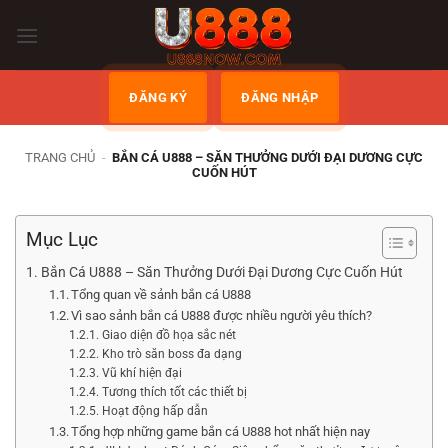
Bỏ
qua
nội
dung
ĐĂNG KÝ
ĐĂNG NHẬP
TRANG CHỦ
-
BẮN CÁ U888 – SĂN THƯỞNG DƯỚI ĐẠI DƯƠNG CỰC
CUỐN HÚT
Mục Lục
Bắn Cá U888 – Săn Thưởng Dưới Đại Dương Cực Cuốn Hút
Tổng quan về sảnh bắn cá U888
Vì sao sảnh bắn cá U888 được nhiều người yêu thích?
Giao diện đồ họa sắc nét
Kho trò săn boss đa dạng
Vũ khí hiện đại
Tương thích tốt các thiết bị
Hoạt động hấp dẫn
Tổng hợp những game bắn cá U888 hot nhất hiện nay