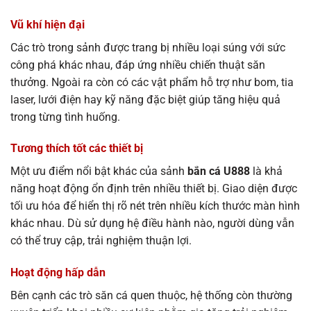
Vũ khí hiện đại
Các trò trong sảnh được trang bị nhiều loại súng với sức
công phá khác nhau, đáp ứng nhiều chiến thuật săn
thưởng. Ngoài ra còn có các vật phẩm hỗ trợ như bom, tia
laser, lưới điện hay kỹ năng đặc biệt giúp tăng hiệu quả
trong từng tình huống.
Tương thích tốt các thiết bị
Một ưu điểm nổi bật khác của sảnh
bắn cá U888
là khả
năng hoạt động ổn định trên nhiều thiết bị. Giao diện được
tối ưu hóa để hiển thị rõ nét trên nhiều kích thước màn hình
khác nhau. Dù sử dụng hệ điều hành nào, người dùng vẫn
có thể truy cập, trải nghiệm thuận lợi.
Hoạt động hấp dẫn
Bên cạnh các trò săn cá quen thuộc, hệ thống còn thường