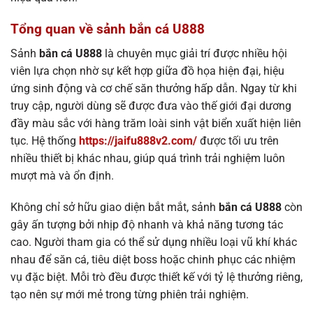
Tổng quan về sảnh bắn cá U888
Sảnh
bắn cá U888
là chuyên mục giải trí được nhiều hội
viên lựa chọn nhờ sự kết hợp giữa đồ họa hiện đại, hiệu
ứng sinh động và cơ chế săn thưởng hấp dẫn. Ngay từ khi
truy cập, người dùng sẽ được đưa vào thế giới đại dương
đầy màu sắc với hàng trăm loài sinh vật biển xuất hiện liên
tục. Hệ thống
https://jaifu888v2.com/
được tối ưu trên
nhiều thiết bị khác nhau, giúp quá trình trải nghiệm luôn
mượt mà và ổn định.
Không chỉ sở hữu giao diện bắt mắt, sảnh
bắn cá U888
còn
gây ấn tượng bởi nhịp độ nhanh và khả năng tương tác
cao. Người tham gia có thể sử dụng nhiều loại vũ khí khác
nhau để săn cá, tiêu diệt boss hoặc chinh phục các nhiệm
vụ đặc biệt. Mỗi trò đều được thiết kế với tỷ lệ thưởng riêng,
tạo nên sự mới mẻ trong từng phiên trải nghiệm.