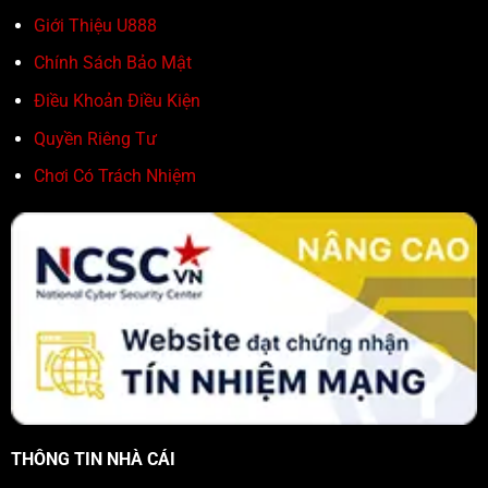
Giới Thiệu U888
Chính Sách Bảo Mật
Điều Khoản Điều Kiện
Quyền Riêng Tư
Chơi Có Trách Nhiệm
THÔNG TIN NHÀ CÁI