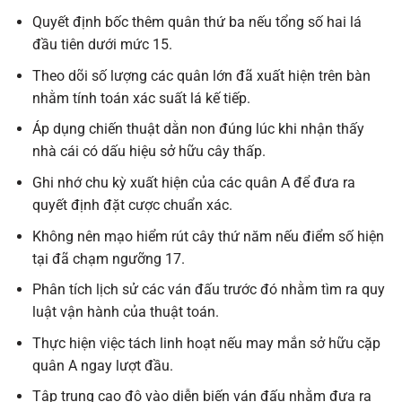
Quyết định bốc thêm quân thứ ba nếu tổng số hai lá
đầu tiên dưới mức 15.
Theo dõi số lượng các quân lớn đã xuất hiện trên bàn
nhằm tính toán xác suất lá kế tiếp.
Áp dụng chiến thuật dằn non đúng lúc khi nhận thấy
nhà cái có dấu hiệu sở hữu cây thấp.
Ghi nhớ chu kỳ xuất hiện của các quân A để đưa ra
quyết định đặt cược chuẩn xác.
Không nên mạo hiểm rút cây thứ năm nếu điểm số hiện
tại đã chạm ngưỡng 17.
Phân tích lịch sử các ván đấu trước đó nhằm tìm ra quy
luật vận hành của thuật toán.
Thực hiện việc tách linh hoạt nếu may mắn sở hữu cặp
quân A ngay lượt đầu.
Tập trung cao độ vào diễn biến ván đấu nhằm đưa ra