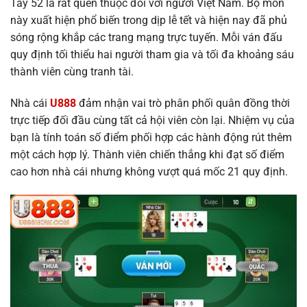
Tây 52 lá rất quen thuộc đối với người Việt Nam. Bộ môn
này xuất hiện phổ biến trong dịp lễ tết và hiện nay đã phủ
sóng rộng khắp các trang mạng trực tuyến. Mỗi ván đấu
quy định tối thiểu hai người tham gia và tối đa khoảng sáu
thành viên cùng tranh tài.
Nhà cái
U888
đảm nhận vai trò phân phối quân đồng thời
trực tiếp đối đầu cùng tất cả hội viên còn lại. Nhiệm vụ của
bạn là tính toán số điểm phối hợp các hành động rút thêm
một cách hợp lý. Thành viên chiến thắng khi đạt số điểm
cao hơn nhà cái nhưng không vượt quá mốc 21 quy định.