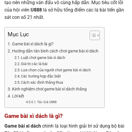
tạo nên những ván đấu vô cùng hấp dẫn. Mục tiêu cốt lõi
của hội viên
U888
là sở hữu tổng điểm các lá bài tiến gần
sát con số 21 nhất.
Mục Lục
Game bài xì dách là gì?
Hướng dẫn tân binh cách chơi game bài xì dách
Luật chơi game bài xì dách
Giá trị các lá bài
Lựa chọn của người chơi game bài xì dách
Các trường hợp đặc biệt
Cách xác định thắng thua
Kinh nghiệm chơi game bài xì dách thắng
Lời kết
Tác Giả U888
Game bài xì dách là gì?
Game bài xì dách
chính là loại hình giải trí sử dụng bộ bài