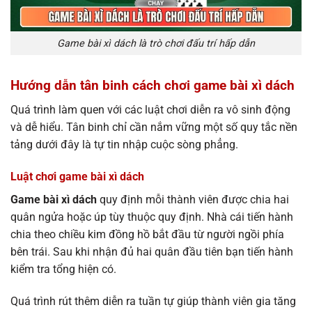
Game bài xì dách là trò chơi đấu trí hấp dẫn
Hướng dẫn tân binh cách chơi game bài xì dách
Quá trình làm quen với các luật chơi diễn ra vô sinh động
và dễ hiểu. Tân binh chỉ cần nắm vững một số quy tắc nền
tảng dưới đây là tự tin nhập cuộc sòng phẳng.
Luật chơi game bài xì dách
Game bài xì dách
quy định mỗi thành viên được chia hai
quân ngửa hoặc úp tùy thuộc quy định. Nhà cái tiến hành
chia theo chiều kim đồng hồ bắt đầu từ người ngồi phía
bên trái. Sau khi nhận đủ hai quân đầu tiên bạn tiến hành
kiểm tra tổng hiện có.
Quá trình rút thêm diễn ra tuần tự giúp thành viên gia tăng