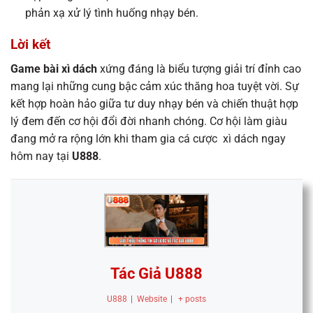
phản xạ xử lý tình huống nhạy bén.
Lời kết
Game bài xì dách
xứng đáng là biểu tượng giải trí đỉnh cao
mang lại những cung bậc cảm xúc thăng hoa tuyệt vời. Sự
kết hợp hoàn hảo giữa tư duy nhạy bén và chiến thuật hợp
lý đem đến cơ hội đổi đời nhanh chóng. Cơ hội làm giàu
đang mở ra rộng lớn khi tham gia cá cược xì dách ngay
hôm nay tại
U888
.
Tác Giả U888
U888
|
Website
|
+ posts