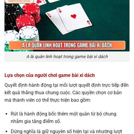
A là quân linh hoạt trong game bài xì dách
Lựa chọn của người chơi game bài xì dách
Quyết định hành động tại mỗi lượt quyết định trực tiếp đến
kết quả thắng thua chung cuộc. Các quyền chọn cơ bản
mà thành viên có thể thực hiện bao gồm:
Rút là hành động bốc thêm một quân từ bộ chung
nhằm gia tăng điểm số.
Dừng nghĩa là giữ nguyên số hiện tại và nhường lượt