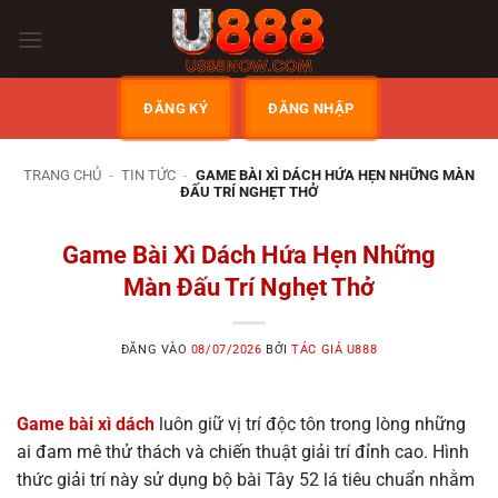
Bỏ
qua
nội
dung
ĐĂNG KÝ
ĐĂNG NHẬP
TRANG CHỦ
-
TIN TỨC
-
GAME BÀI XÌ DÁCH HỨA HẸN NHỮNG MÀN
ĐẤU TRÍ NGHẸT THỞ
Game Bài Xì Dách Hứa Hẹn Những
Màn Đấu Trí Nghẹt Thở
ĐĂNG VÀO
08/07/2026
BỞI
TÁC GIẢ U888
Game bài xì dách
luôn giữ vị trí độc tôn trong lòng những
ai đam mê thử thách và chiến thuật giải trí đỉnh cao. Hình
thức giải trí này sử dụng bộ bài Tây 52 lá tiêu chuẩn nhằm