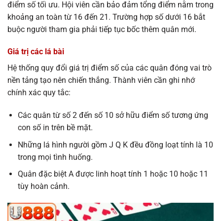
điểm số tối ưu. Hội viên cần bảo đảm tổng điểm nằm trong
khoảng an toàn từ 16 đến 21. Trường hợp số dưới 16 bắt
buộc người tham gia phải tiếp tục bốc thêm quân mới.
Giá trị các lá bài
Hệ thống quy đổi giá trị điểm số của các quân đóng vai trò
nền tảng tạo nên chiến thắng. Thành viên cần ghi nhớ
chính xác quy tắc:
Các quân từ số 2 đến số 10 sở hữu điểm số tương ứng
con số in trên bề mặt.
Những lá hình người gồm J Q K đều đồng loạt tính là 10
trong mọi tình huống.
Quân đặc biệt A được linh hoạt tính 1 hoặc 10 hoặc 11
tùy hoàn cảnh.