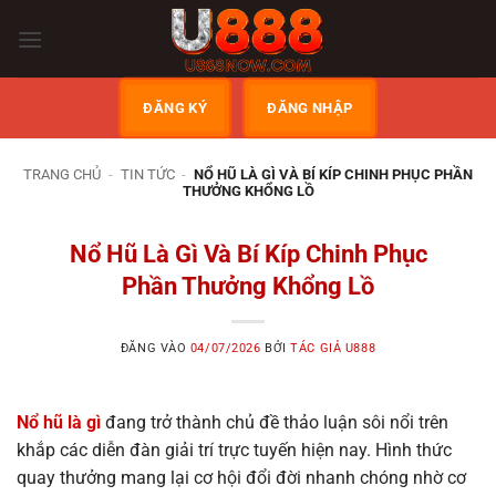
Bỏ
qua
nội
dung
ĐĂNG KÝ
ĐĂNG NHẬP
TRANG CHỦ
-
TIN TỨC
-
NỔ HŨ LÀ GÌ VÀ BÍ KÍP CHINH PHỤC PHẦN
THƯỞNG KHỔNG LỒ
Nổ Hũ Là Gì Và Bí Kíp Chinh Phục
Phần Thưởng Khổng Lồ
ĐĂNG VÀO
04/07/2026
BỞI
TÁC GIẢ U888
Nổ hũ là gì
đang trở thành chủ đề thảo luận sôi nổi trên
khắp các diễn đàn giải trí trực tuyến hiện nay. Hình thức
quay thưởng mang lại cơ hội đổi đời nhanh chóng nhờ cơ