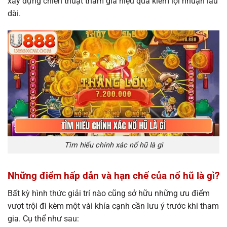
xây dựng chiến thuật tham gia hiệu quả kiếm lợi nhuận lâu
dài.
Tìm hiểu chính xác nổ hũ là gì
Những điểm hấp dẫn và hạn chế của nổ hũ là gì?
Bất kỳ hình thức giải trí nào cũng sở hữu những ưu điểm
vượt trội đi kèm một vài khía cạnh cần lưu ý trước khi tham
gia. Cụ thể như sau: