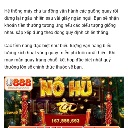
Hệ thống máy chủ tự động vận hành các guồng quay rồi
dừng lại ngẫu nhiên sau vài giây ngắn ngủi. Bạn sẽ nhận
khoản tiền thưởng tương ứng nếu các biểu tượng giống
nhau sắp xếp đúng theo dòng quy định chiến thắng.
Các tính năng đặc biệt như biểu tượng vạn năng biểu
tượng kích hoạt vòng quay miễn phí luôn xuất hiện. Khi
may mắn quay trúng chuỗi kết hợp đặc biệt nhất quỹ
thưởng lớn sẽ chính thức thuộc về bạn.