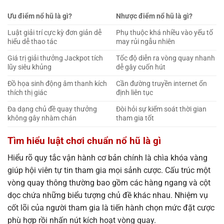
Ưu điểm nổ hũ là gì?
Nhược điểm nổ hũ là gì?
Luật giải trí cực kỳ đơn giản dễ
Phụ thuộc khá nhiều vào yếu tố
hiểu dễ thao tác
may rủi ngẫu nhiên
Giá trị giải thưởng Jackpot tích
Tốc độ diễn ra vòng quay nhanh
lũy siêu khủng
dễ gây cuốn hút
Đồ họa sinh động âm thanh kích
Cần đường truyền internet ổn
thích thị giác
định liên tục
Đa dạng chủ đề quay thưởng
Đòi hỏi sự kiểm soát thời gian
không gây nhàm chán
tham gia tốt
Tìm hiểu luật chơi chuẩn nổ hũ là gì
Hiểu rõ quy tắc vận hành cơ bản chính là chìa khóa vàng
giúp hội viên tự tin tham gia mọi sảnh cược. Cấu trúc một
vòng quay thông thường bao gồm các hàng ngang và cột
dọc chứa những biểu tượng chủ đề khác nhau. Nhiệm vụ
cốt lõi của người tham gia là tiến hành chọn mức đặt cược
phù hợp rồi nhấn nút kích hoạt vòng quay.