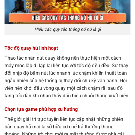
Hiểu các quy tắc thắng nổ hũ là gì
Tốc độ quay hũ linh hoạt
Thao tác nhấn nút quay không nên thực hiện một cách
máy móc lặp đi lặp lại liên tục với tốc độ đều đều. Sự thay
đổi nhịp độ bấm nút lúc nhanh lúc chậm khiến thuật toán
ngẫu nhiên của hệ thống bị thay đổi chu kỳ vận hành. Hội
viên nên khởi đầu vòng quay một cách chậm rãi sau đó
tăng tốc dần khi nhận thấy dấu hiệu chuỗi thắng xuất hiện.
Chọn tựa game phù hợp xu hướng
Thế giới giải trí trực tuyến liên tục cập nhật những phiên
bản quay hũ mới lạ sở hữu cơ chế trả thưởng thông
thoáng. Những trò chơi mới ra mắt thường được nhà cái