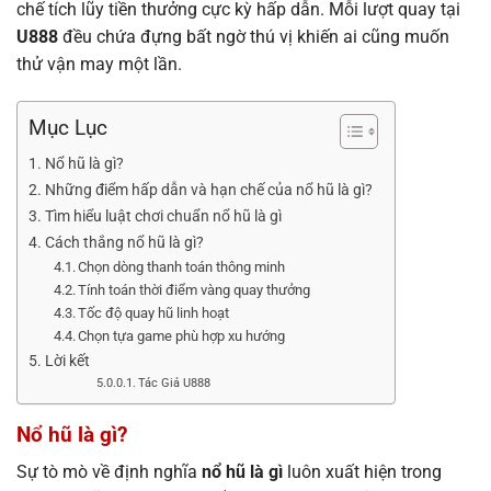
chế tích lũy tiền thưởng cực kỳ hấp dẫn. Mỗi lượt quay tại
U888
đều chứa đựng bất ngờ thú vị khiến ai cũng muốn
thử vận may một lần.
Mục Lục
Nổ hũ là gì?
Những điểm hấp dẫn và hạn chế của nổ hũ là gì?
Tìm hiểu luật chơi chuẩn nổ hũ là gì
Cách thắng nổ hũ là gì?
Chọn dòng thanh toán thông minh
Tính toán thời điểm vàng quay thưởng
Tốc độ quay hũ linh hoạt
Chọn tựa game phù hợp xu hướng
Lời kết
Tác Giả U888
Nổ hũ là gì?
Sự tò mò về định nghĩa
nổ hũ là gì
luôn xuất hiện trong