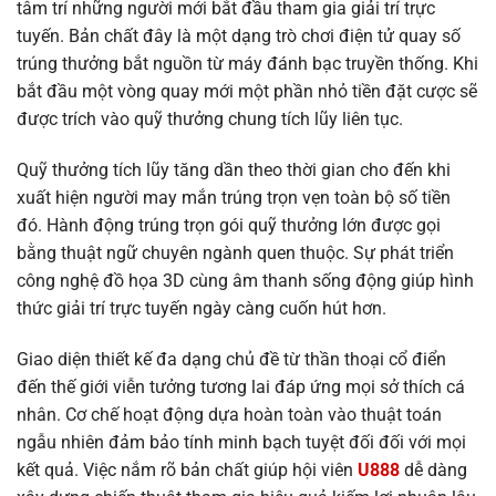
tâm trí những người mới bắt đầu tham gia giải trí trực
tuyến. Bản chất đây là một dạng trò chơi điện tử quay số
trúng thưởng bắt nguồn từ máy đánh bạc truyền thống. Khi
bắt đầu một vòng quay mới một phần nhỏ tiền đặt cược sẽ
được trích vào quỹ thưởng chung tích lũy liên tục.
Quỹ thưởng tích lũy tăng dần theo thời gian cho đến khi
xuất hiện người may mắn trúng trọn vẹn toàn bộ số tiền
đó. Hành động trúng trọn gói quỹ thưởng lớn được gọi
bằng thuật ngữ chuyên ngành quen thuộc. Sự phát triển
công nghệ đồ họa 3D cùng âm thanh sống động giúp hình
thức giải trí trực tuyến ngày càng cuốn hút hơn.
Giao diện thiết kế đa dạng chủ đề từ thần thoại cổ điển
đến thế giới viễn tưởng tương lai đáp ứng mọi sở thích cá
nhân. Cơ chế hoạt động dựa hoàn toàn vào thuật toán
ngẫu nhiên đảm bảo tính minh bạch tuyệt đối đối với mọi
kết quả. Việc nắm rõ bản chất giúp hội viên
U888
dễ dàng