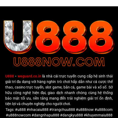
U888
-
weguard.co.in
là nhà cái trực tuyến cung cấp hệ sinh thái
giải trí đa dạng với hàng nghìn trò chơi hấp dẫn như cá cược thể
thao, casino trực tuyến, slot game, bắn cá, game bài và xổ số. Sở
hữu công nghệ hiện đại, giao dịch nhanh chóng cùng hệ thống
bảo mật tối ưu, nền tảng mang đến trải nghiệm giải trí ổn định,
tiện lợi và chuyên nghiệp cho người chơi.
Tags: #u888 #nhacaiu888 #trangchuu888 #u888now #u888com
#u888nowcom #dangnhapu888 #dangkyu888 #khuyenmaiu888