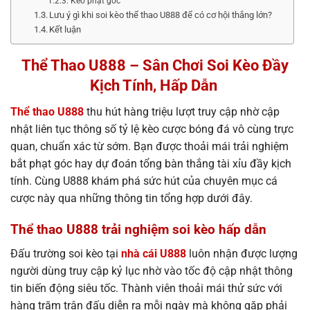
Kèo phạt góc
Lưu ý gì khi soi kèo thể thao U888 để có cơ hội thắng lớn?
Kết luận
Thể Thao U888 – Sân Chơi Soi Kèo Đầy
Kịch Tính, Hấp Dẫn
Thể thao U888
thu hút hàng triệu lượt truy cập nhờ cập
nhật liên tục thông số tỷ lệ kèo cược bóng đá vô cùng trực
quan, chuẩn xác từ sớm. Bạn được thoải mái trải nghiệm
bắt phạt góc hay dự đoán tổng bàn thắng tài xỉu đầy kịch
tính. Cùng U888 khám phá sức hút của chuyên mục cá
cược này qua những thông tin tổng hợp dưới đây.
Thể thao U888 trải nghiệm soi kèo hấp dẫn
Đấu trường soi kèo tại
nhà cái U888
luôn nhận được lượng
người dùng truy cập kỷ lục nhờ vào tốc độ cập nhật thông
tin biến động siêu tốc. Thành viên thoải mái thử sức với
hàng trăm trận đấu diễn ra mỗi ngày mà không gặp phải