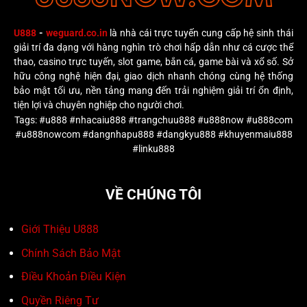
U888
-
weguard.co.in
là nhà cái trực tuyến cung cấp hệ sinh thái
giải trí đa dạng với hàng nghìn trò chơi hấp dẫn như cá cược thể
thao, casino trực tuyến, slot game, bắn cá, game bài và xổ số. Sở
hữu công nghệ hiện đại, giao dịch nhanh chóng cùng hệ thống
bảo mật tối ưu, nền tảng mang đến trải nghiệm giải trí ổn định,
tiện lợi và chuyên nghiệp cho người chơi.
Tags: #u888 #nhacaiu888 #trangchuu888 #u888now #u888com
#u888nowcom #dangnhapu888 #dangkyu888 #khuyenmaiu888
#linku888
VỀ CHÚNG TÔI
Giới Thiệu U888
Chính Sách Bảo Mật
Điều Khoản Điều Kiện
Quyền Riêng Tư