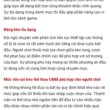
giúp bạn dễ dàng bắt trọn từng khoảnh khắc vinh quang.
Sự đa dạng trong danh mục thi đấu góp phần nâng cao vị
thế cho sảnh game.
Bảng kèo đa dạng
Đội ngũ chuyên viên phân tích liên tục thiết lập các thông
số tỷ lệ cược từ rất sớm trước khi tiếng còi khai cuộc bắt
đầu. Người chơi thoải mái lựa chọn giữa kèo rung, cược
thẻ phạt hay số điểm chính xác để phù hợp với sở trường
của bạn. Sự phong phú này mang lại nhiều phương án đầu
tư dòng vốn vô cùng linh hoạt cùng chuyên mục.
Mức vốn soi kèo thể thao U888 phù hợp cho người chơi
Hệ thống không hề đưa ra bất kỳ quy định khắt khe nào về
mức góp vốn tối thiểu khi bạn nhập cuộc chọn cửa. Thành
viên có thể chia nhỏ nguồn tiền để đầu tư vào nhiều trận
đấu khác nhau nhằm phân tán rủi ro tài chính hiệu quả.