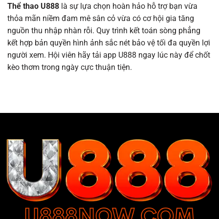
Thể thao U888
là sự lựa chọn hoàn hảo hỗ trợ bạn vừa
thỏa mãn niềm đam mê sân cỏ vừa có cơ hội gia tăng
nguồn thu nhập nhàn rỗi. Quy trình kết toán sòng phẳng
kết hợp bản quyền hình ảnh sắc nét bảo vệ tối đa quyền lợi
người xem. Hội viên hãy tải app U888 ngay lúc này để chốt
kèo thơm trong ngày cực thuận tiện.