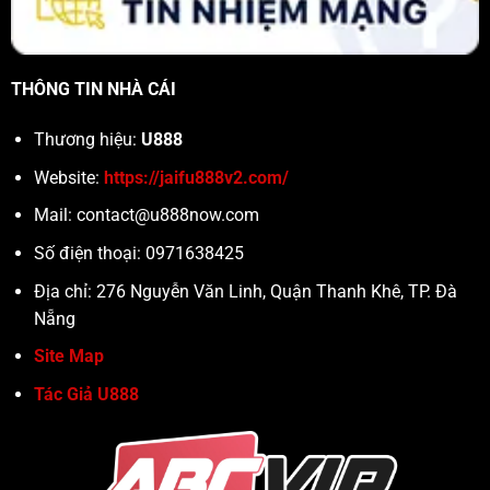
THÔNG TIN NHÀ CÁI
Thương hiệu:
U888
Website:
https://jaifu888v2.com/
Mail:
contact@u888now.com
Số điện thoại: 0
971638425
Địa chỉ:
276 Nguyễn Văn Linh, Quận Thanh Khê, TP. Đà
Nẵng
Site Map
Tác Giả U888