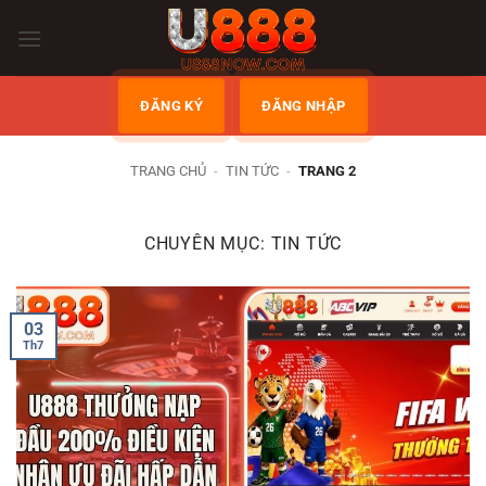
Bỏ
qua
nội
dung
ĐĂNG KÝ
ĐĂNG NHẬP
TRANG CHỦ
-
TIN TỨC
-
TRANG 2
CHUYÊN MỤC:
TIN TỨC
03
Th7