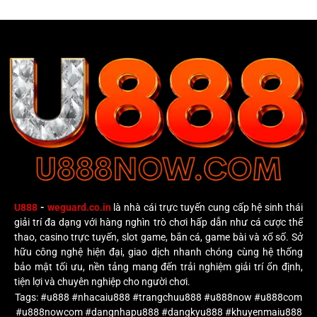
U888
-
weguard.co.in
là nhà cái trực tuyến cung cấp hệ sinh thái
giải trí đa dạng với hàng nghìn trò chơi hấp dẫn như cá cược thể
thao, casino trực tuyến, slot game, bắn cá, game bài và xổ số. Sở
hữu công nghệ hiện đại, giao dịch nhanh chóng cùng hệ thống
bảo mật tối ưu, nền tảng mang đến trải nghiệm giải trí ổn định,
tiện lợi và chuyên nghiệp cho người chơi.
Tags: #u888 #nhacaiu888 #trangchuu888 #u888now #u888com
#u888nowcom #dangnhapu888 #dangkyu888 #khuyenmaiu888