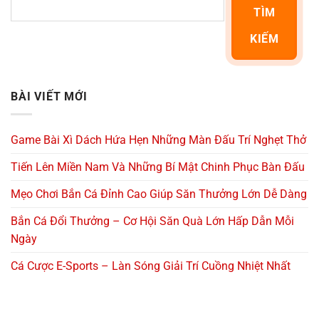
TÌM
KIẾM
BÀI VIẾT MỚI
Game Bài Xì Dách Hứa Hẹn Những Màn Đấu Trí Nghẹt Thở
Tiến Lên Miền Nam Và Những Bí Mật Chinh Phục Bàn Đấu
Mẹo Chơi Bắn Cá Đỉnh Cao Giúp Săn Thưởng Lớn Dễ Dàng
Bắn Cá Đổi Thưởng – Cơ Hội Săn Quà Lớn Hấp Dẫn Mỗi
Ngày
Cá Cược E-Sports – Làn Sóng Giải Trí Cuồng Nhiệt Nhất